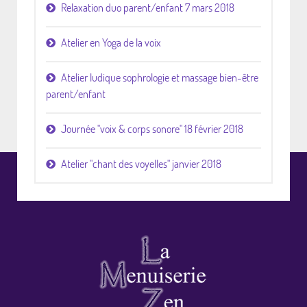
Relaxation duo parent/enfant 7 mars 2018
Atelier en Yoga de la voix
Atelier ludique sophrologie et massage bien-être
parent/enfant
Journée "voix & corps sonore" 18 février 2018
Atelier "chant des voyelles" janvier 2018