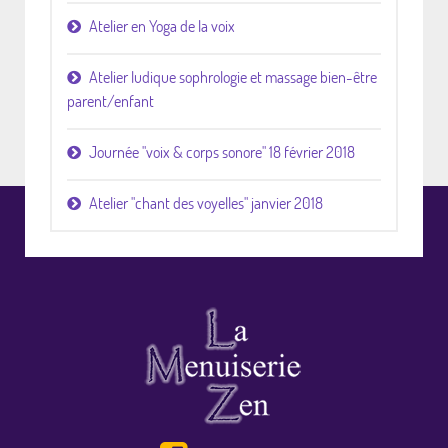
Atelier en Yoga de la voix
Atelier ludique sophrologie et massage bien-être
parent/enfant
Journée "voix & corps sonore" 18 février 2018
Atelier "chant des voyelles" janvier 2018