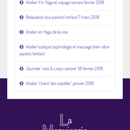
Atelier Yin Yoga et voyage sonore février 2018
Relaxation duo parent/enfant 7 mars 2018
Atelier en Yoga de la voix
Atelier ludique sophrologie et massage bien-être
parent/enfant
Journée "voix & corps sonore" 18 février 2018
Atelier "chant des voyelles" janvier 2018