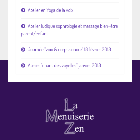
Atelier en Yoga de la voix
Atelier ludique sophrologie et massage bien-être
parent/enfant
Journée "voix & corps sonore" 18 février 2018
Atelier "chant des voyelles" janvier 2018