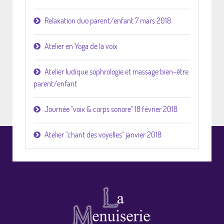
Relaxation duo parent/enfant 7 mars 2018
Atelier en Yoga de la voix
Atelier ludique sophrologie et massage bien-être
parent/enfant
Journée "voix & corps sonore" 18 février 2018
Atelier "chant des voyelles" janvier 2018