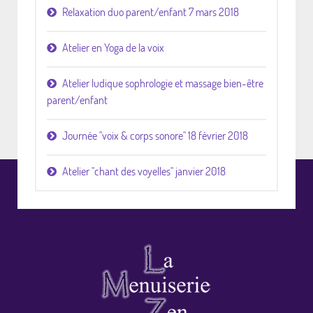
Relaxation duo parent/enfant 7 mars 2018
Atelier en Yoga de la voix
Atelier ludique sophrologie et massage bien-être
parent/enfant
Journée "voix & corps sonore" 18 février 2018
Atelier "chant des voyelles" janvier 2018