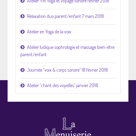
Atelier Yin Yoga et voyage sonore février 2018
Relaxation duo parent/enfant 7 mars 2018
Atelier en Yoga de la voix
Atelier ludique sophrologie et massage bien-être
parent/enfant
Journée "voix & corps sonore" 18 février 2018
Atelier "chant des voyelles" janvier 2018